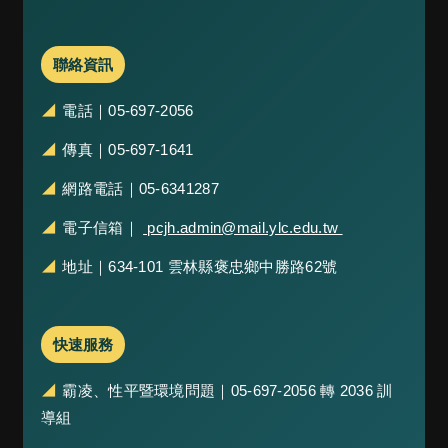
材
來
源
聯絡資訊
網
站
◢
電話｜05-697-2056
資
料
◢
傳真｜05-697-1641
開
放
◢
網路電話｜05-6341287
宣
告
◢
電子信箱｜
pcjh.admin@mail.ylc.edu.tw
隱
◢
地址｜634-101 雲林縣褒忠鄉中勝路62號
私
權
及
安
快速服務
全
政
◢
霸凌、性平暨環境問題｜05-697-2056 轉 2036 訓
策
導組
交
通