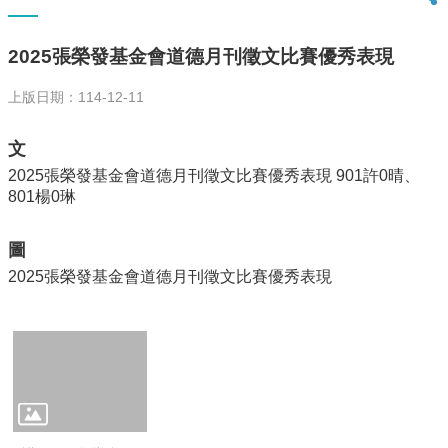
全
升
2025張榮發基金會道德月刊徵文比賽優秀表現
學
表
上版日期：114-12-11
現
🎁
文
捐
2025張榮發基金會道德月刊徵文比賽優秀表現 901許0晴、
資
801楊0琳
興
學
圖
課
2025張榮發基金會道德月刊徵文比賽優秀表現
程
計
畫
褒
中
閱
讀