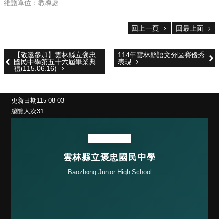
維護單位：教導處
焦
點
回上一頁
回最上面
特
色
【敬邀參加】雲林縣立褒忠
114年雲林縣語文分區賽優秀
國民中學第五十六屆畢業典
表現
消
禮(115.06.16)
息
花
更新日期
115-08-03
絮
瀏覽人次
31
主
題
敎
雲林縣立褒忠國民中學
學
正
Baozhong Junior High School
常
化
素