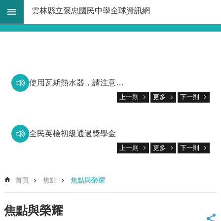
跳到主要內容區塊
雲林縣立褒忠國民中學全球資訊網
進
階
搜
-------------
尋
網
使用瓦斯熱水器，請注意防範一氧化碳中毒。
預防犯罪宣導
站
上一則
更多
下一則
導
覽
EN
全民英檢初級通過獎學金
關
上一則
更多
下一則
113學年度新生入學獎學金
於
本
113學年度暑假作業優秀作品頒獎
校
首頁
焦點
焦點與榮耀
2025張榮發基金會道德月刊徵文比賽優秀表現
法
規
114年雲林縣語文分區賽優秀表現
焦點與榮耀
大