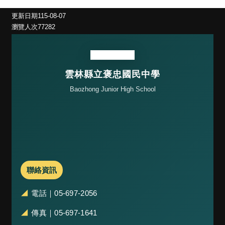
焦
更新日期
115-08-07
點
瀏覽人次
77282
特
色
消
雲林縣立褒忠國民中學
息
Baozhong Junior High School
花
絮
主
題
敎
學
聯絡資訊
正
常
◢
電話｜05-697-2056
化
◢
傳真｜05-697-1641
素