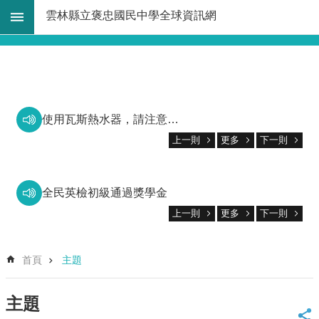
跳到主要內容區塊
雲林縣立褒忠國民中學全球資訊網
進
階
搜
-------------
尋
網
使用瓦斯熱水器，請注意防範一氧化碳中毒。
預防犯罪宣導
站
上一則
更多
下一則
導
覽
EN
全民英檢初級通過獎學金
關
上一則
更多
下一則
113學年度新生入學獎學金
於
本
113學年度暑假作業優秀作品頒獎
校
首頁
主題
2025張榮發基金會道德月刊徵文比賽優秀表現
法
規
114年雲林縣語文分區賽優秀表現
主題
大