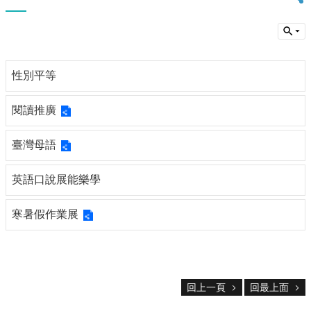
全
升
學
表
現
性別平等
🎁
閱讀推廣
捐
資
興
臺灣母語
學
英語口說展能樂學
課
程
計
寒暑假作業展
畫
褒
中
閱
回上一頁
回最上面
讀