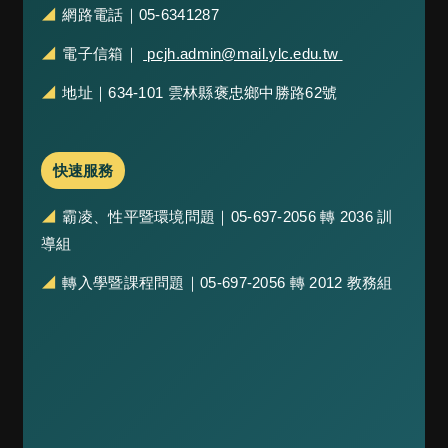
材
◢
網路電話｜05-6341287
來
源
◢
電子信箱｜
pcjh.admin@mail.ylc.edu.tw
網
◢
地址｜634-101 雲林縣褒忠鄉中勝路62號
站
資
料
開
快速服務
放
宣
◢
霸凌、性平暨環境問題｜05-697-2056 轉 2036 訓
告
導組
隱
私
◢
轉入學暨課程問題｜05-697-2056 轉 2012 教務組
權
及
安
全
政
策
交
通