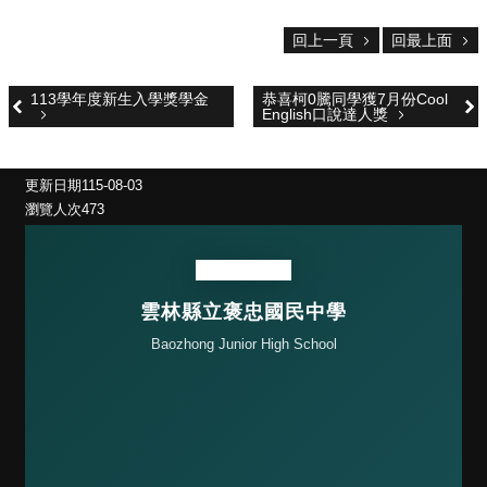
焦
點
回上一頁
回最上面
特
113學年度新生入學獎學金
恭喜柯0騰同學獲7月份Cool
色
English口說達人獎
消
息
更新日期
115-08-03
花
瀏覽人次
473
絮
主
題
雲林縣立褒忠國民中學
敎
Baozhong Junior High School
學
正
常
化
素