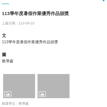
全
升
113學年度暑假作業優秀作品頒獎
學
表
上版日期：113-09-23
現
🎁
文
捐
113學年度暑假作業優秀作品頒獎
資
興
學
圖
教導處
課
程
計
畫
褒
中
閱
讀
維護單位：教導處