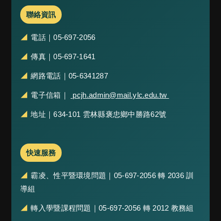
材
來
聯絡資訊
源
網
◢
電話｜05-697-2056
站
◢
傳真｜05-697-1641
資
料
◢
網路電話｜05-6341287
開
放
◢
電子信箱｜
pcjh.admin@mail.ylc.edu.tw
宣
告
◢
地址｜634-101 雲林縣褒忠鄉中勝路62號
隱
私
權
快速服務
及
安
全
◢
霸凌、性平暨環境問題｜05-697-2056 轉 2036 訓
政
導組
策
◢
轉入學暨課程問題｜05-697-2056 轉 2012 教務組
交
通