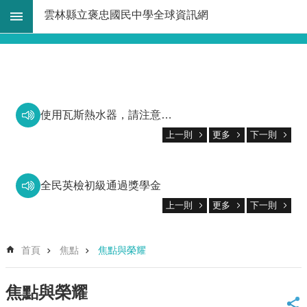
跳到主要內容區塊
雲林縣立褒忠國民中學全球資訊網
進
階
搜
-------------
尋
網
使用瓦斯熱水器，請注意防範一氧化碳中毒。
預防犯罪宣導
站
上一則
更多
下一則
導
覽
EN
全民英檢初級通過獎學金
關
上一則
更多
下一則
113學年度新生入學獎學金
於
本
113學年度暑假作業優秀作品頒獎
校
首頁
焦點
焦點與榮耀
2025張榮發基金會道德月刊徵文比賽優秀表現
法
規
114年雲林縣語文分區賽優秀表現
焦點與榮耀
大